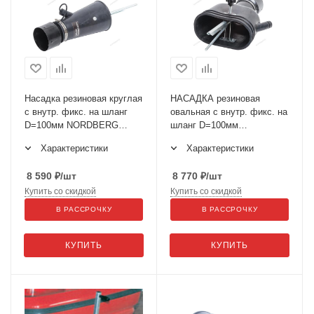
Насадка резиновая круглая
НАСАДКА резиновая
с внутр. фикс. на шланг
овальная с внутр. фикс. на
D=100мм NORDBERG
шланг D=100мм
AN100RP
NORDBERG AN100DP
Характеристики
Характеристики
8 590
₽
/шт
8 770
₽
/шт
Купить со скидкой
Купить со скидкой
В РАССРОЧКУ
В РАССРОЧКУ
КУПИТЬ
КУПИТЬ