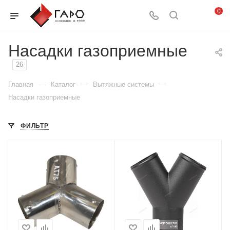
0
Насадки газоприемные
26
—
—
—
Главная
Каталог
Вытяжные системы
Насадки газоприемные
ФИЛЬТР