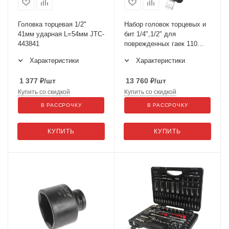
Головка торцевая 1/2"
Набор головок торцевых и
41мм ударная L=54мм JTC-
бит 1/4",1/2" для
443841
поврежденных гаек 110
предметов в кейсе JTC-
Характеристики
Характеристики
S110B-B72
1 377
₽
/шт
13 760
₽
/шт
Купить со скидкой
Купить со скидкой
В РАССРОЧКУ
В РАССРОЧКУ
КУПИТЬ
КУПИТЬ