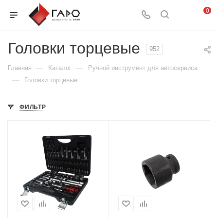
0
Головки торцевые
952
—
—
Главная
Каталог
Ручной инструмент для автосервиса
—
Головки торцевые
ФИЛЬТР