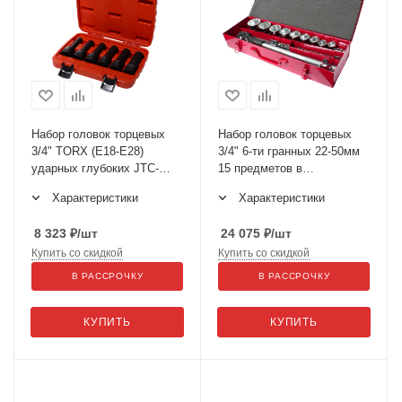
Набор головок торцевых
Набор головок торцевых
3/4" TORX (E18-E28)
3/4" 6-ти гранных 22-50мм
ударных глубоких JTC-
15 предметов в
J606EL
металлическом кейсе JTC-
Характеристики
Характеристики
H615M
8 323
₽
/шт
24 075
₽
/шт
Купить со скидкой
Купить со скидкой
В РАССРОЧКУ
В РАССРОЧКУ
КУПИТЬ
КУПИТЬ