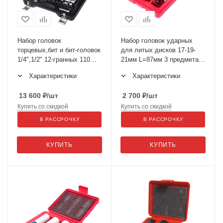
Набор головок
Набор головок ударных
торцевых,бит и бит-головок
для литых дисков 17-19-
1/4",1/2" 12-гранных 110
21мм L=87мм 3 предмета в
предметов в кейсе JTC-
кейсе JTC-3304
Характеристики
Характеристики
T110B-B72
13 600
₽
/шт
2 700
₽
/шт
Купить со скидкой
Купить со скидкой
В РАССРОЧКУ
В РАССРОЧКУ
КУПИТЬ
КУПИТЬ