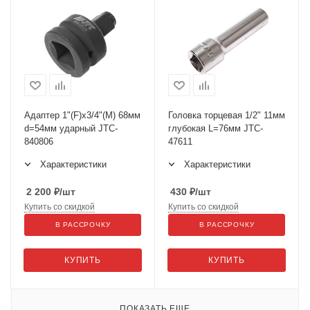
Адаптер 1"(F)х3/4"(M) 68мм
Головка торцевая 1/2" 11мм
d=54мм ударный JTC-
глубокая L=76мм JTC-
840806
47611
Характеристики
Характеристики
2 200
₽
/шт
430
₽
/шт
Купить со скидкой
Купить со скидкой
В РАССРОЧКУ
В РАССРОЧКУ
КУПИТЬ
КУПИТЬ
ПОКАЗАТЬ ЕЩЕ