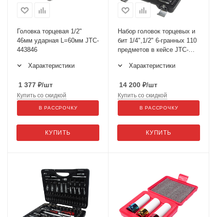
Головка торцевая 1/2"
Набор головок торцевых и
46мм ударная L=60мм JTC-
бит 1/4",1/2" 6-гранных 110
443846
предметов в кейсе JTC-
H110B-B72
Характеристики
Характеристики
1 377
₽
/шт
14 200
₽
/шт
Купить со скидкой
Купить со скидкой
В РАССРОЧКУ
В РАССРОЧКУ
КУПИТЬ
КУПИТЬ