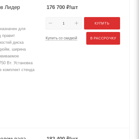
ов Лидер
176 700
₽
/шт
КУПИТЬ
назначен для
д правит
Купить со скидкой
В РАССРОЧКУ
ностей диска
 дюйм, ширина
азвиваемое
50 Вт. Установка
в комплект стенда
водом вала
182 400
₽
/шт