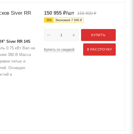
сков Siver RR
150 955
₽
/шт
158 900
₽
-
5
%
Экономия
7 945
₽
КУПИТЬ
4" Siver RR 14S
ль 0.75 кВт Вал на
Купить со скидкой
В РАССРОЧКУ
ания 380.В Масса
равки литых и
илей. Оснащен
рстий и