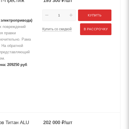
ит-Престиж
195 300
₽
/шт
КУПИТЬ
 электропривода)
х повреждений
Купить со скидкой
В РАССРОЧКУ
ля правки
лючительно. Рама
. На обратной
, представляющий
ем.
на: 209250 руб
.
ов Титан ALU
202 000
₽
/шт