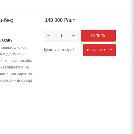
Сибек)
148 000
₽
/шт
КУПИТЬ
/380В)
плавных дисков
Купить со скидкой
В РАССРОЧКУ
4-х дюймов -
иска часть скобы
анавливается на
ние и фиксируется.
широкими дисками