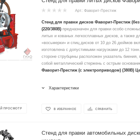
Стенд для правки литых дисков Фавор
Арт.: Фаворит-Престиж
Стенд для правки дисков Фаворит-Престиж (без
(220/380В)
предназначен для правки особо сложны
литых и кованых легкосплавных дисков, а также д
«восьмерки» и спиц дисков от 10 до 26 дюймов вк
изготовлена с допустимыми нагрузками до 12 тонн
стороне струбцины расположен указатель биения
собой металлический стержень с острым основани
Фаворит-Престиж (с электроприводом) (380В) Це
Характеристики
Й ПРОСМОТР
В ИЗБРАННОЕ
СРАВНИТЬ
Стенд для правки автомобильных диск