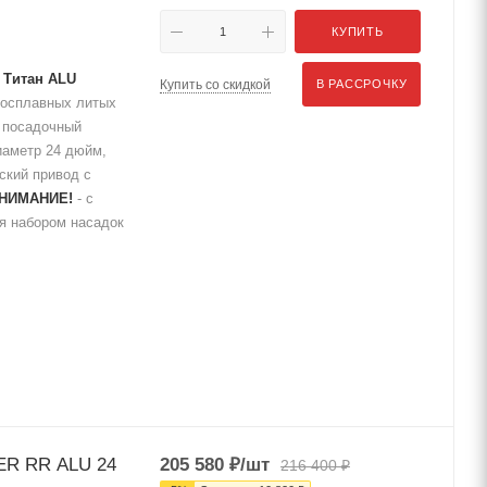
КУПИТЬ
 Титан ALU
Купить со скидкой
В РАССРОЧКУ
косплавных литых
 посадочный
аметр 24 дюйм,
ский привод с
НИМАНИЕ!
- с
ся набором насадок
VER RR ALU 24
205 580
₽
/шт
216 400
₽