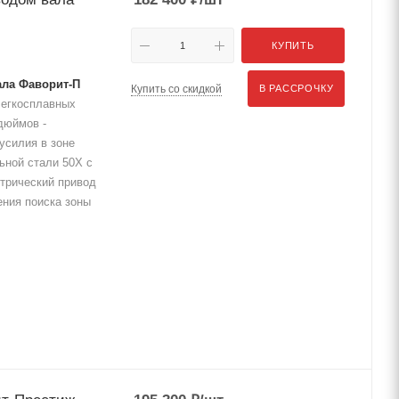
КУПИТЬ
ала Фаворит-П
Купить со скидкой
В РАССРОЧКУ
легкосплавных
дюймов -
усилия в зоне
льной стали 50Х с
трический привод
ния поиска зоны