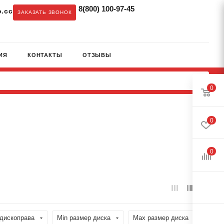
8(800) 100-97-45
.cc
ЗАКАЗАТЬ ЗВОНОК
ИЯ
КОНТАКТЫ
ОТЗЫВЫ
0
0
0
дископрава
Min размер диска
Max размер диска