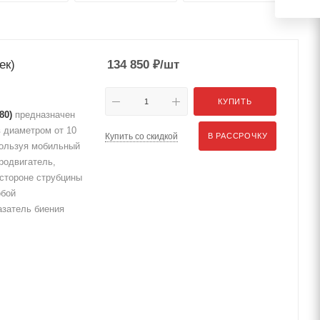
ек)
134 850
₽
/шт
КУПИТЬ
80)
предназначен
 диаметром от 10
Купить со скидкой
В РАССРОЧКУ
пользуя мобильный
родвигатель,
 стороне струбцины
обой
азатель биения