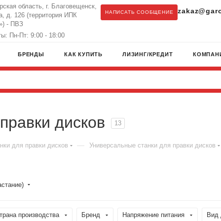
рская область, г. Благовещенск,
zakaz@garo
НАПИСАТЬ СООБЩЕНИЕ
а, д. 126 (территория ИПК
) - ПВЗ
: Пн-Пт: 9:00 - 18:00
БРЕНДЫ
КАК КУПИТЬ
ЛИЗИНГ/КРЕДИТ
КОМПАН
правки дисков
13
—
нки для правки дисков
Универсальные станки для правки дисков
астание)
трана производства
Бренд
Напряжение питания
Вид 