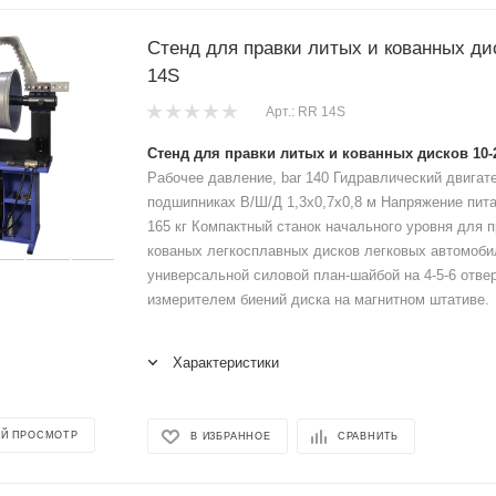
Стенд для правки литых и кованных ди
14S
Арт.: RR 14S
Стенд для правки литых и кованных дисков 10-2
Рабочее давление, bar 140 Гидравлический двигате
подшипниках В/Ш/Д 1,3х0,7х0,8 м Напряжение пит
165 кг Компактный станок начального уровня для п
кованых легкосплавных дисков легковых автомоб
универсальной силовой план-шайбой на 4-5-6 отве
измерителем биений диска на магнитном штативе.
Характеристики
Й ПРОСМОТР
В ИЗБРАННОЕ
СРАВНИТЬ