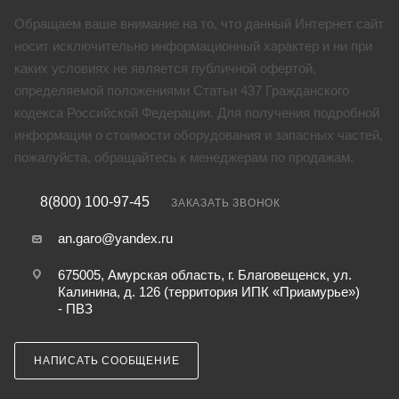
Обращаем ваше внимание на то, что данный Интернет сайт
носит исключительно информационный характер и ни при
каких условиях не является публичной офертой,
определяемой положениями Статьи 437 Гражданского
кодекса Российской Федерации. Для получения подробной
информации о стоимости оборудования и запасных частей,
пожалуйста, обращайтесь к менеджерам по продажам.
8(800) 100-97-45
ЗАКАЗАТЬ ЗВОНОК
an.garo@yandex.ru
675005, Амурская область, г. Благовещенск, ул.
Калинина, д. 126 (территория ИПК «Приамурье»)
- ПВЗ
НАПИСАТЬ СООБЩЕНИЕ