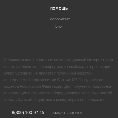
ПОМОЩЬ
Вопрос-ответ
Блог
Обращаем ваше внимание на то, что данный Интернет сайт
носит исключительно информационный характер и ни при
каких условиях не является публичной офертой,
определяемой положениями Статьи 437 Гражданского
кодекса Российской Федерации. Для получения подробной
информации о стоимости оборудования и запасных частей,
пожалуйста, обращайтесь к менеджерам по продажам.
8(800) 100-97-45
ЗАКАЗАТЬ ЗВОНОК