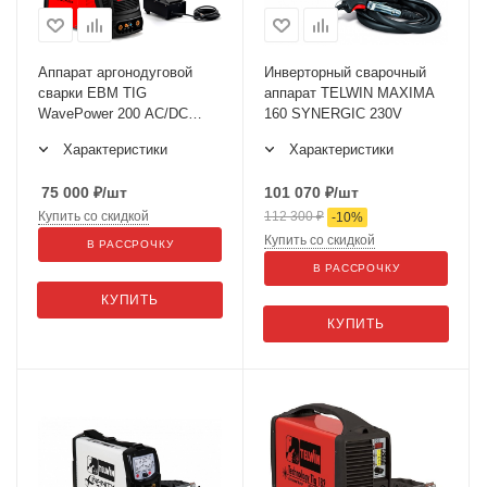
Аппарат аргонодуговой
Инверторный сварочный
сварки ЕВМ TIG
аппарат TELWIN MAXIMA
WavePower 200 AC/DC
160 SYNERGIC 230V
Pulse + Педаль ДУ, 5м
Характеристики
Характеристики
+Маска сварщика ф5
Хамелеон
75 000
₽
/шт
101 070
₽
/шт
Купить со скидкой
112 300
₽
-
10
%
Купить со скидкой
В РАССРОЧКУ
В РАССРОЧКУ
КУПИТЬ
КУПИТЬ