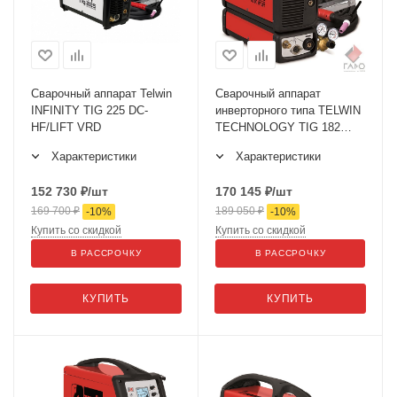
Сварочный аппарат Telwin
Сварочный аппарат
INFINITY TIG 225 DC-
инверторного типа TELWIN
HF/LIFT VRD
TECHNOLOGY TIG 182
AC/DC-HF/LIFT 230V+AC
Характеристики
Характеристики
152 730
₽
/шт
170 145
₽
/шт
169 700
₽
189 050
₽
-
10
%
-
10
%
Купить со скидкой
Купить со скидкой
В РАССРОЧКУ
В РАССРОЧКУ
КУПИТЬ
КУПИТЬ