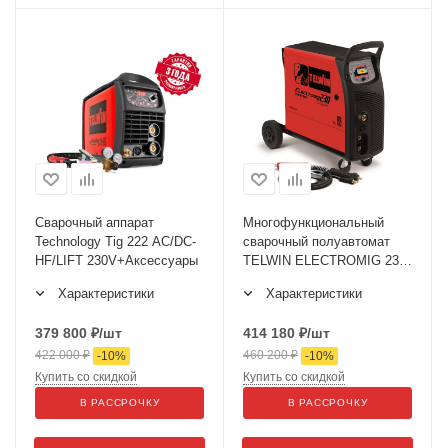
Сварочный аппарат
Многофункциональный
Technology Tig 222 AC/DC-
сварочный полуавтомат
HF/LIFT 230V+Аксессуары
TELWIN ELECTROMIG 230
WAVE 400V
Характеристики
Характеристики
379 800
₽
/шт
414 180
₽
/шт
422 000
₽
460 200
₽
-
10
%
-
10
%
Купить со скидкой
Купить со скидкой
В РАССРОЧКУ
В РАССРОЧКУ