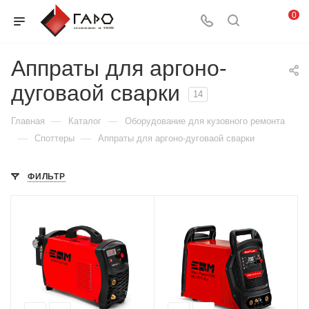
0
Аппраты для аргоно-
дуговаой сварки
14
—
—
Главная
Каталог
Оборудование для кузовного ремонта
—
—
Споттеры
Аппраты для аргоно-дуговаой сварки
ФИЛЬТР