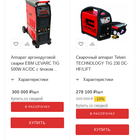
Аппарат аргонодуговой
Сварочный аппарат Telwin
сварки ЕВМ LEVARC TIG
TECHNOLOGY TIG 230 DC-
500W AC/DC с блоком
HF/LIFT
охлаждения +MMA,
Характеристики
Характеристики
промышленный
300 000
₽
/шт
278 100
₽
/шт
Купить со скидкой
309 000
₽
-
10
%
Купить со скидкой
В РАССРОЧКУ
В РАССРОЧКУ
КУПИТЬ
КУПИТЬ