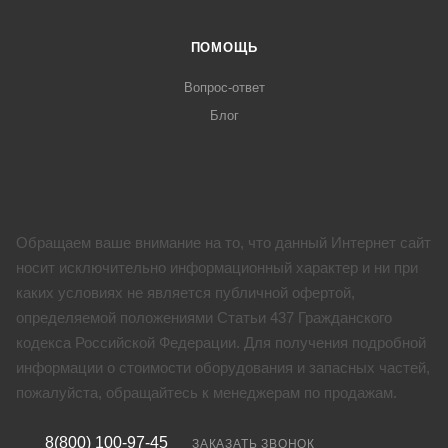
ПОМОЩЬ
Вопрос-ответ
Блог
Обращаем ваше внимание на то, что данный Интернет сайт
носит исключительно информационный характер и ни при
каких условиях не является публичной офертой,
определяемой положениями Статьи 437 Гражданского
кодекса Российской Федерации. Для получения подробной
информации о стоимости оборудования и запасных частей,
пожалуйста, обращайтесь к менеджерам по продажам.
8(800) 100-97-45
ЗАКАЗАТЬ ЗВОНОК