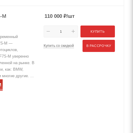
S-M
110 000
₽
/шт
КУПИТЬ
ременный
F7S-M —
Купить со скидкой
В РАССРОЧКУ
тоциклов,
 F7S-M уверенно
ленной на рынке. В
ли, как: BMW,
многие другие. ...