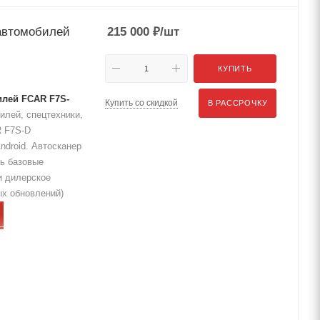
 автомобилей
215 000
₽
/шт
КУПИТЬ
илей FCAR F7S-
Купить со скидкой
В РАССРОЧКУ
илей, спецтехники,
R F7S-D
ndroid. Автосканер
ть базовые
и дилерское
ых обновлений)