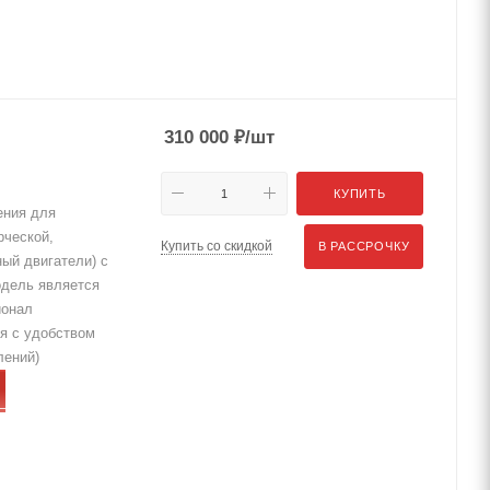
310 000
₽
/шт
КУПИТЬ
ения для
рческой,
Купить со скидкой
В РАССРОЧКУ
ный двигатели) с
одель является
ионал
я с удобством
лений)