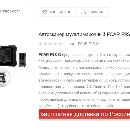
Й ПРОСМОТР
В ИЗБРАННОЕ
СРАВНИТЬ
Автосканер мультимарочный FCAR F9
Арт.: FCAR F9S-G
FCAR F9S‑G
предназначен для работы с грузовым
спецтехникой, легковыми машинами и коммерчески
Модель относится к флагманской линейке сканер
объединяет высокую скорость работы, широкие ди
возможности и удобный интерфейс. Основа устро
планшет под управлением ОС Android 11 с 10,1‑д
экраном, дополненный новым VCI‑модулем и комп
переходников для подключения к различным типам
разъёмов. (1 год бесплатных обновлений)