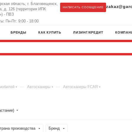
рская область, г. Благовещенск,
zakaz@garo
НАПИСАТЬ СООБЩЕНИЕ
а, д. 126 (территория ИПК
) - ПВЗ
: Пн-Пт: 9:00 - 18:00
БРЕНДЫ
КАК КУПИТЬ
ЛИЗИНГ/КРЕДИТ
КОМПАН
—
—
омобилей
Автосканеры
Автосканеры FCAR
астание)
трана производства
Бренд