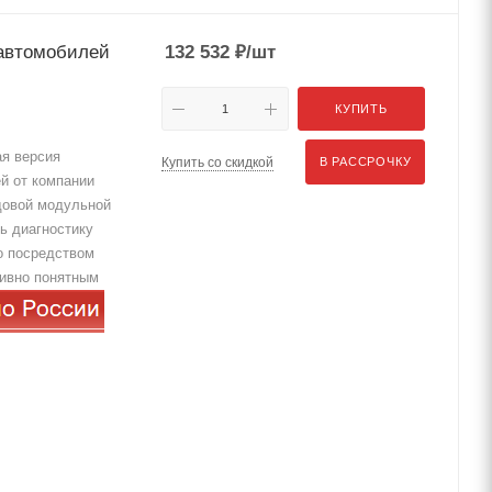
 автомобилей
132 532
₽
/шт
КУПИТЬ
я версия
Купить со скидкой
В РАССРОЧКУ
й от компании
довой модульной
ь диагностику
о посредством
тивно понятным