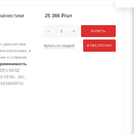
иагностики
25 366
₽
/шт
КУПИТЬ
с-диагностики
Купить со скидкой
В РАССРОЧКУ
ельхозтехники, и
ие и стирание
Применимость
:
EDES-BENZ
G FENG, JAC,
, KENWORTH,