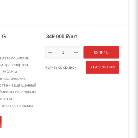
S-G
349 000
₽
/шт
КУПИТЬ
и автомобилями,
м транспортом.
Купить со скидкой
В РАССРОЧКУ
ов FCAR и
агностические
йства - защищённый
юймовым сенсорным
лектом
 диагностических