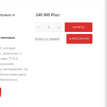
ельных и
245 000
₽
/шт
КУПИТЬ
 легковых
Купить со скидкой
В РАССРОЧКУ
R, который
х, дизельных и
хники. F7S-G
хнологии,
ку автомобилей. Он
ически переходить
д бесплатных