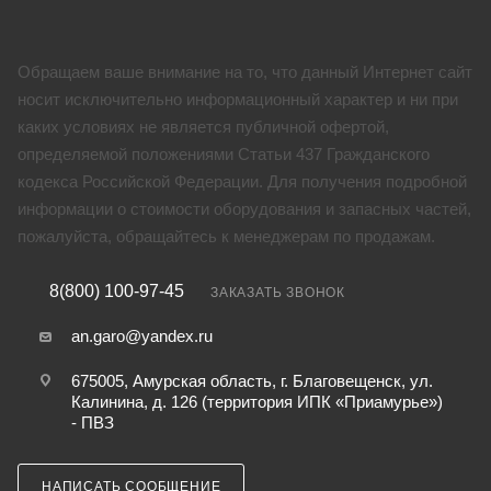
Обращаем ваше внимание на то, что данный Интернет сайт
носит исключительно информационный характер и ни при
каких условиях не является публичной офертой,
определяемой положениями Статьи 437 Гражданского
кодекса Российской Федерации. Для получения подробной
информации о стоимости оборудования и запасных частей,
пожалуйста, обращайтесь к менеджерам по продажам.
8(800) 100-97-45
ЗАКАЗАТЬ ЗВОНОК
an.garo@yandex.ru
675005, Амурская область, г. Благовещенск, ул.
Калинина, д. 126 (территория ИПК «Приамурье»)
- ПВЗ
НАПИСАТЬ СООБЩЕНИЕ