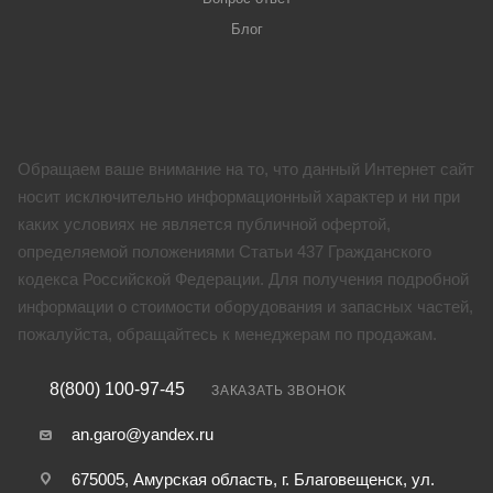
Блог
Обращаем ваше внимание на то, что данный Интернет сайт
носит исключительно информационный характер и ни при
каких условиях не является публичной офертой,
определяемой положениями Статьи 437 Гражданского
кодекса Российской Федерации. Для получения подробной
информации о стоимости оборудования и запасных частей,
пожалуйста, обращайтесь к менеджерам по продажам.
8(800) 100-97-45
ЗАКАЗАТЬ ЗВОНОК
an.garo@yandex.ru
675005, Амурская область, г. Благовещенск, ул.