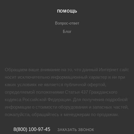
ПОМОЩЬ
Вопрос-ответ
Блог
Обращаем ваше внимание на то, что данный Интернет сайт
носит исключительно информационный характер и ни при
каких условиях не является публичной офертой,
определяемой положениями Статьи 437 Гражданского
кодекса Российской Федерации. Для получения подробной
информации о стоимости оборудования и запасных частей,
пожалуйста, обращайтесь к менеджерам по продажам.
8(800) 100-97-45
ЗАКАЗАТЬ ЗВОНОК