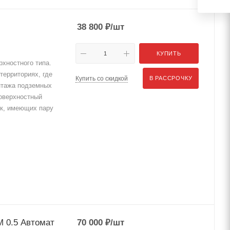
38 800
₽
/шт
КУПИТЬ
рхностного типа.
территориях, где
Купить со скидкой
В РАССРОЧКУ
онтажа подземных
поверхностный
ек, имеющих пару
М 0.5 Автомат
70 000
₽
/шт