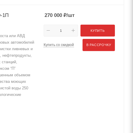
О-1П
270 000
₽
/шт
КУПИТЬ
поста или АВД
узовых автомобилей
Купить со скидкой
В РАССРОЧКУ
чистки ливневых и
, нефтепродукты,
х станций,
ексом “П”
ышенным объемом
чества моющих
чистой воды 250
ологические