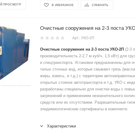
Й ПРОСМОТР
В ИЗБРАННОЕ
СРАВНИТЬ
Очистные сооружения на 2-3 поста УК
Арт.: УКО-2П
Очистные сооружения на 2-3 поста УКО-2П
(2-3 
производительность 2-2,7 м.куб/ч, 1,5 кВт) для гр
и спецтранспорта. Установки предназначены для о
талых сточных вод, которые смывают грязь (масла
жиры, взвесь, и т.д.) с территории автозаправочны
открытых стоянок автотранспорта и т.д. УКО с инд
разработаны специально для очистки воды с пов
загрязнений и применением незначительного коли
средств или их отсутствием. Разрешительные гиги
эпидемиологические сертификаты в комплекте.
Характеристики