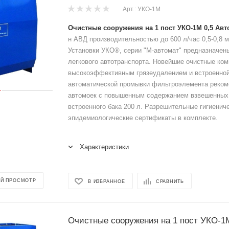
Арт.: УКО-1М
Очистные сооружения на 1 пост УКО-1М 0,5 Авт
н АВД производительностью до 600 л/час 0,5-0,8 м.к
Установки УКО®, серии "М-автомат" предназначен
легкового автотранспорта. Новейшие очистные ко
высокоэффективным грязеудалением и встроенной
автоматической промывки фильтроэлемента реко
автомоек с повышенным содержанием взвешенных 
встроенного бака 200 л. Разрешительные гигиенич
эпидемиологические сертификаты в комплекте.
Характеристики
Й ПРОСМОТР
В ИЗБРАННОЕ
СРАВНИТЬ
Очистные сооружения на 1 пост УКО-1М