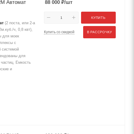
2М Автомат
88 000
₽
/шт
КУПИТЬ
ат
(2 поста, или 2-а
куб./ч, 0,8 квт),
Купить со скидкой
В РАССРОЧКУ
ы для моек
мплексы с
 системой
мендованы для
частиц. Емкость
еские и