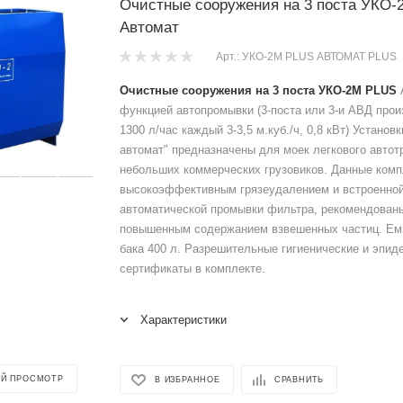
Очистные сооружения на 3 поста УКО
Автомат
Арт.: УКО-2М PLUS АВТОМАТ PLUS
Очистные сооружения на 3 поста УКО-2М PLUS
функцией автопромывки (3-поста или 3-и АВД про
1300 л/час каждый 3-3,5 м.куб./ч, 0,8 кВт) Установ
автомат" предназначены для моек легкового автот
небольших коммерческих грузовиков. Данные комп
высокоэффективным грязеудалением и встроенной
автоматической промывки фильтра, рекомендованы
повышенным содержанием взвешенных частиц. Емк
бака 400 л. Разрешительные гигиенические и эпид
сертификаты в комплекте.
Характеристики
Й ПРОСМОТР
В ИЗБРАННОЕ
СРАВНИТЬ