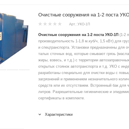
Очистные сооружения на 1-2 поста УК
Арт.: УКО-1П
Очистные сооружения на 1-2 поста УКО-1П
(1-2 
производительность 1-1,8 м.куб/ч, 1,5 кВт) для гр
и спецтранспорта. Установки предназначены для о
талых сточных вод, которые смывают грязь (масла
жиры, взвесь, и т.д.) с территории автозаправочны
открытых стоянок автотранспорта и т.д. УКО с инд
разработаны специально для очистки воды с пов
загрязнений и применением незначительного коли
средств или их отсутствием. Встроенный бак для 
литров. Разрешительные гигиенические и эпидеми
сертификаты в комплекте.
Характеристики