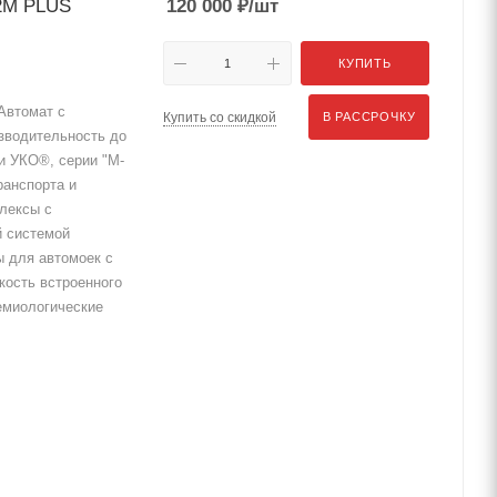
-2М PLUS
120 000
₽
/шт
КУПИТЬ
Автомат с
Купить со скидкой
В РАССРОЧКУ
изводительность до
ки УКО®, серии "М-
ранспорта и
лексы с
 системой
 для автомоек с
ость встроенного
емиологические