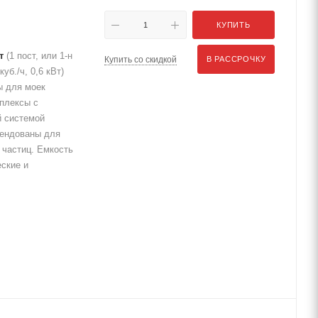
КУПИТЬ
т
(1 пост, или 1-н
Купить со скидкой
В РАССРОЧКУ
уб./ч, 0,6 кВт)
ы для моек
мплексы с
 системой
мендованы для
частиц. Емкость
еские и