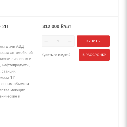
О-2П
312 000
₽
/шт
КУПИТЬ
поста или АВД
узовых автомобилей
Купить со скидкой
В РАССРОЧКУ
чистки ливневых и
, нефтепродукты,
х станций,
ексом “П”
ышенным объемом
чества моющих
енические и