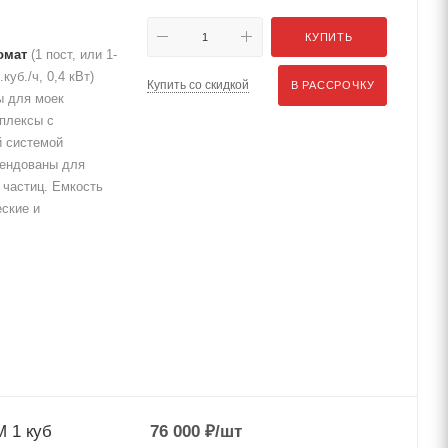
КУПИТЬ
омат
(1 пост, или 1-
уб./ч, 0,4 кВт)
Купить со скидкой
В РАССРОЧКУ
ы для моек
мплексы с
 системой
мендованы для
частиц. Емкость
еские и
 1 куб
76 000
₽
/шт