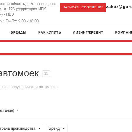
рская область, г. Благовещенск,
zakaz@garo
НАПИСАТЬ СООБЩЕНИЕ
а, д. 126 (территория ИПК
) - ПВЗ
: Пн-Пт: 9:00 - 18:00
БРЕНДЫ
КАК КУПИТЬ
ЛИЗИНГ/КРЕДИТ
КОМПАН
автомоек
11
ные сооружения для автомоек
астание)
трана производства
Бренд