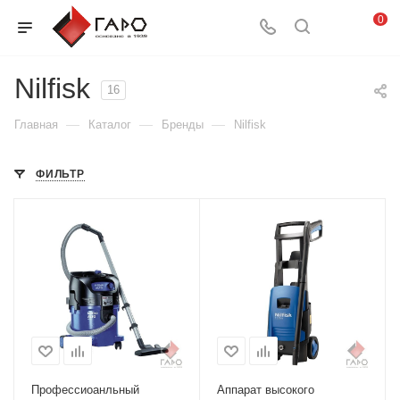
0
Nilfisk
16
—
—
—
Главная
Каталог
Бренды
Nilfisk
ФИЛЬТР
Профессиоанльный
Аппарат высокого