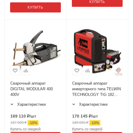
КУПИТЬ
КУПИТЬ
Сварочный аппарат
Сварочный аппарат
DIGITAL MODULAR 400
инверторного типа TELWIN
400V
TECHNOLOGY TIG 182
AC/DC-HF/LIFT 230V+AC
Характеристики
Характеристики
169 110
₽
/шт
170 145
₽
/шт
187 900
₽
189 050
₽
-
10
%
-
10
%
Купить со скидкой
Купить со скидкой