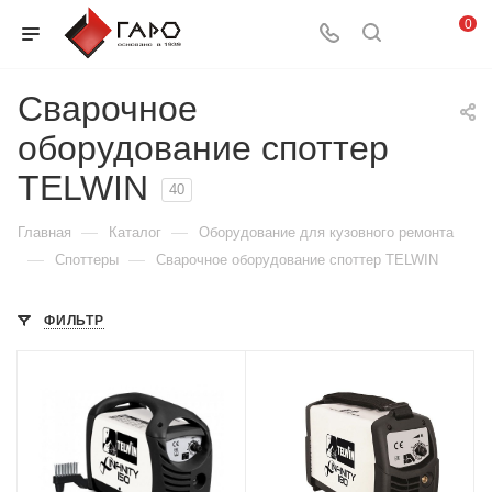
0
Сварочное
оборудование споттер
TELWIN
40
—
—
Главная
Каталог
Оборудование для кузовного ремонта
—
—
Споттеры
Сварочное оборудование споттер TELWIN
ФИЛЬТР