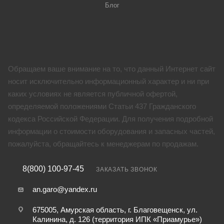
Блог
Обращаем ваше внимание на то, что данный Интернет сайт
носит исключительно информационный характер и ни при
каких условиях не является публичной офертой,
определяемой положениями Статьи 437 Гражданского
кодекса Российской Федерации. Для получения подробной
информации о стоимости оборудования и запасных частей,
пожалуйста, обращайтесь к менеджерам по продажам.
8(800) 100-97-45
ЗАКАЗАТЬ ЗВОНОК
an.garo@yandex.ru
675005, Амурская область, г. Благовещенск, ул.
Калинина, д. 126 (территория ИПК «Приамурье»)