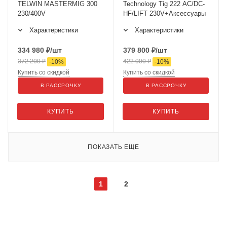
TELWIN MASTERMIG 300
Technology Tig 222 AC/DC-
230/400V
HF/LIFT 230V+Аксессуары
Характеристики
Характеристики
334 980
₽
/шт
379 800
₽
/шт
372 200
₽
422 000
₽
-
10
%
-
10
%
Купить со скидкой
Купить со скидкой
В РАССРОЧКУ
В РАССРОЧКУ
КУПИТЬ
КУПИТЬ
ПОКАЗАТЬ ЕЩЕ
1
2