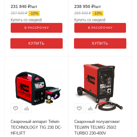
231 840
₽
/шт
238 950
₽
/шт
257 600
₽
265 500
₽
-
10
%
-
10
%
Купить со скидкой
Купить со скидкой
В РАССРОЧКУ
В РАССРОЧКУ
КУПИТЬ
КУПИТЬ
Сварочный аппарат Telwin
Сварочный полуавтомат
TECHNOLOGY TIG 230 DC-
TELWIN TELMIG 250/2
HF/LIFT
TURBO 230-400V