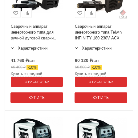
Сварочный аппарат
Сварочный аппарат
инверторного типа для
инверторного типа Telwin
ручной дуговой сварки
INFINITY 180 230V ACX
INFINITY 150 230V ACD
Характеристики
Характеристики
41 760
₽
/шт
60 120
₽
/шт
46 400
₽
66 800
₽
-
10
%
-
10
%
Купить со скидкой
Купить со скидкой
В РАССРОЧКУ
В РАССРОЧКУ
КУПИТЬ
КУПИТЬ