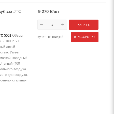
уб.см JTC-
9 270
₽
/шт
КУПИТЬ
TC-5551
Объем
Купить со скидкой
В РАССРОЧКУ
 - 100 P.S.I.
ный литой
остью. Имеет
смазкой: зарядный
4 унций (400
тельного воздуха.
метр для воздуха:
троенная стальная