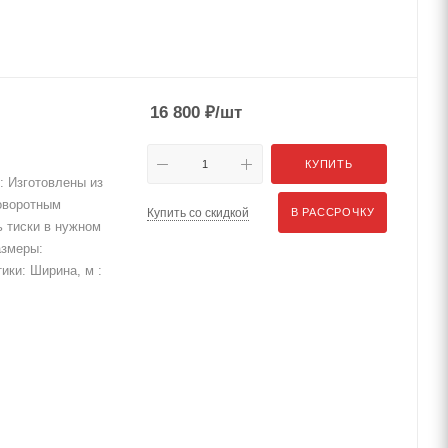
16 800
₽
/шт
КУПИТЬ
 Изготовлены из
поворотным
Купить со скидкой
В РАССРОЧКУ
ь тиски в нужном
азмеры:
тики: Ширина, м :