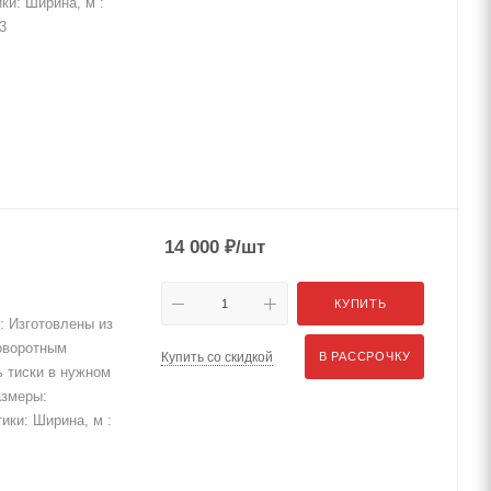
ики: Ширина, м :
.3
14 000
₽
/шт
КУПИТЬ
 Изготовлены из
поворотным
Купить со скидкой
В РАССРОЧКУ
ь тиски в нужном
азмеры:
тики: Ширина, м :