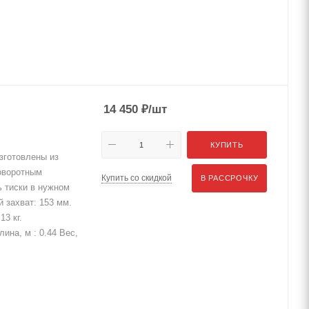
14 450
₽
/шт
КУПИТЬ
зготовлены из
поворотным
Купить со скидкой
В РАССРОЧКУ
ь тиски в нужном
 захват: 153 мм.
13 кг.
лина, м : 0.44 Вес,