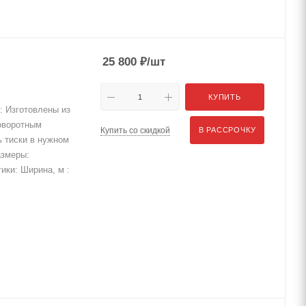
25 800
₽
/шт
КУПИТЬ
 Изготовлены из
поворотным
Купить со скидкой
В РАССРОЧКУ
ь тиски в нужном
азмеры:
тики: Ширина, м :