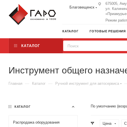
675005, Аму
Благовещенск
ул. Калинин
«Приамурье»
Режим работы
КАТАЛОГ
ГОТОВЫЕ РЕШЕНИЯ
КАТАЛОГ
Инструмент общего назнач
—
—
Главная
Каталог
Ручной инструмент для автосервиса
По умолчанию (возр
КАТАЛОГ
Распродажа оборудования
Цена
С