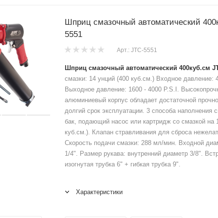
Шприц смазочный автоматический 400к
5551
Арт.: JTC-5551
Шприц смазочный автоматический 400куб.см J
смазки: 14 унций (400 куб.см.) Входное давление: 40
Выходное давление: 1600 - 4000 P.S.I. Высокопроч
алюминиевый корпус обладает достаточной прочн
долгий срок эксплуатации. 3 способа наполнения 
бак, подающий насос или картридж со смазкой на 1
куб.см.). Клапан стравливания для сброса нежела
Скорость подачи смазки: 288 мл/мин. Входной диа
1/4". Размер рукава: внутренний диаметр 3/8". Вс
изогнутая трубка 6" + гибкая трубка 9".
Характеристики