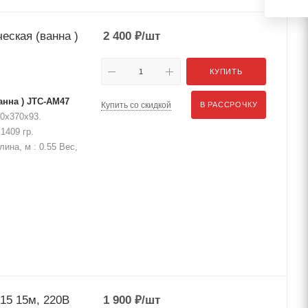
еская (ванна )
2 400
₽
/шт
КУПИТЬ
анна ) JTC-AM47
Купить со скидкой
В РАССРОЧКУ
90х370х93.
1409 гр.
лина, м : 0.55 Вес,
15 15м, 220В
1 900
₽
/шт