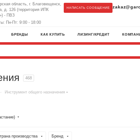
рская область, г. Благовещенск,
zakaz@garo
НАПИСАТЬ СООБЩЕНИЕ
а, д. 126 (территория ИПК
) - ПВЗ
: Пн-Пт: 9:00 - 18:00
БРЕНДЫ
КАК КУПИТЬ
ЛИЗИНГ/КРЕДИТ
КОМПАН
ения
468
—
Инструмент общего назначения
астание)
трана производства
Бренд