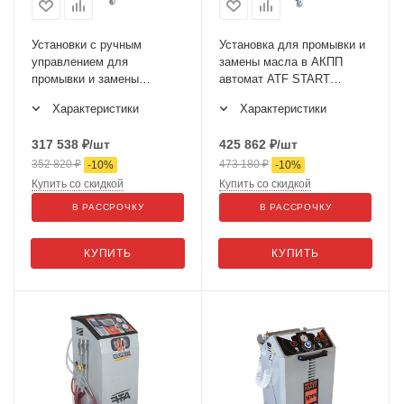
Установки с ручным
Установка для промывки и
управлением для
замены масла в АКПП
промывки и замены
автомат ATF START
жидкости в АКПП ATF
02.023.42S
Характеристики
Характеристики
Remin
317 538
₽
/шт
425 862
₽
/шт
352 820
₽
473 180
₽
-
10
%
-
10
%
Купить со скидкой
Купить со скидкой
В РАССРОЧКУ
В РАССРОЧКУ
КУПИТЬ
КУПИТЬ