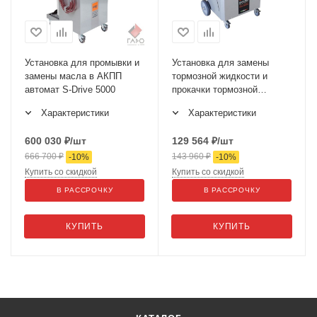
Установка для промывки и
Установка для замены
замены масла в АКПП
тормозной жидкости и
автомат S-Drive 5000
прокачки тормозной
системы SPIN Brake Mate
Характеристики
Характеристики
MK-2
600 030
₽
/шт
129 564
₽
/шт
666 700
₽
143 960
₽
-
10
%
-
10
%
Купить со скидкой
Купить со скидкой
В РАССРОЧКУ
В РАССРОЧКУ
КУПИТЬ
КУПИТЬ