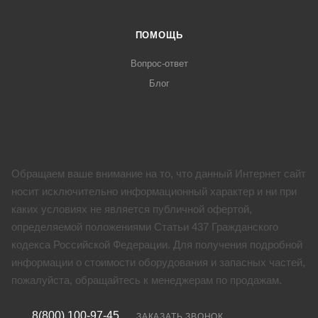
ПОМОЩЬ
Вопрос-ответ
Блог
Обращаем ваше внимание на то, что данный Интернет сайт
носит исключительно информационный характер и ни при
каких условиях не является публичной офертой,
определяемой положениями Статьи 437 Гражданского
кодекса Российской Федерации. Для получения подробной
информации о стоимости оборудования и запасных частей,
пожалуйста, обращайтесь к менеджерам по продажам.
8(800) 100-97-45
ЗАКАЗАТЬ ЗВОНОК