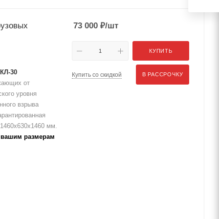
рузовых
73 000
₽
/шт
КУПИТЬ
КЛ-30
Купить со скидкой
В РАССРОЧКУ
жающих от
ского уровня
нного взрыва
арантированная
 1460х630х1460 мм.
 вашим размерам