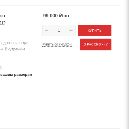
го
99 000
₽
/шт
11D
КУПИТЬ
едназначен для
Купить со скидкой
В РАССРОЧКУ
ей. Внутренние
D
 вашим размерам