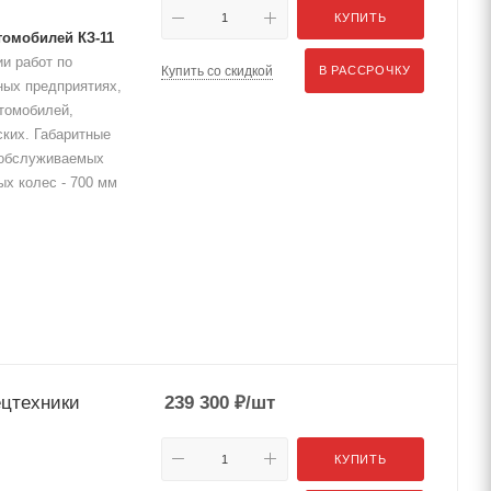
КУПИТЬ
томобилей КЗ-11
и работ по
Купить со скидкой
В РАССРОЧКУ
ных предприятиях,
томобилей,
ких. Габаритные
 обслуживаемых
х колес - 700 мм
ецтехники
239 300
₽
/шт
КУПИТЬ