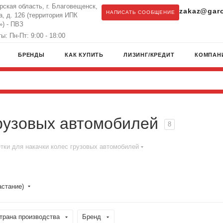
рская область, г. Благовещенск,
zakaz@garo
НАПИСАТЬ СООБЩЕНИЕ
а, д. 126 (территория ИПК
) - ПВЗ
: Пн-Пт: 9:00 - 18:00
БРЕНДЫ
КАК КУПИТЬ
ЛИЗИНГ/КРЕДИТ
КОМПАН
грузовых автомобилей
8
тки для накачки колес грузовых автомобилей
астание)
трана производства
Бренд