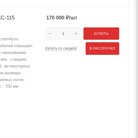
КС-115
170 000
₽
/шт
КУПИТЬ
stem4you.
мобилей повышает
Купить со скидкой
В РАССРОЧКУ
о накачиванию
иях, станциях
й, автомоторных
ые размеры
аемых колес -
 - 700 мм