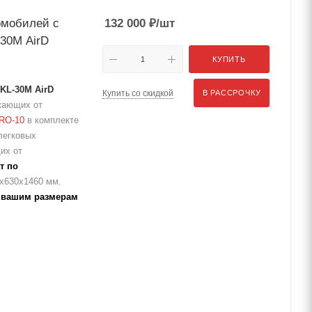
омобилей с
132 000
₽
/шт
-30M AirD
КУПИТЬ
KL-30M AirD
Купить со скидкой
В РАССРОЧКУ
жающих от
PRO-10
в комплекте
легковых
их от
т по
х630х1460 мм.
 вашим размерам