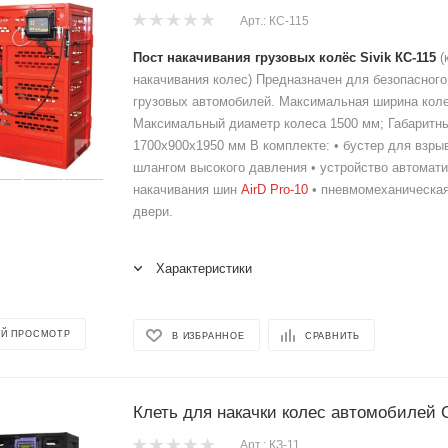
Арт.: КС-115
Пост накачивания грузовых колёс Sivik КС-115
(
накачивания колес) Предназначен для безопасного
грузовых автомобилей. Максимальная ширина коле
Максимальный диаметр колеса 1500 мм; Габаритн
1700х900х1950 мм В комплекте: • бустер для взры
шлангом высокого давления • устройство автомати
накачивания шин
AirD Pro-10
• пневмомеханическая
двери.
Характеристики
Й ПРОСМОТР
В ИЗБРАННОЕ
СРАВНИТЬ
Клеть для накачки колес автомобилей
Арт.: КЗ-11