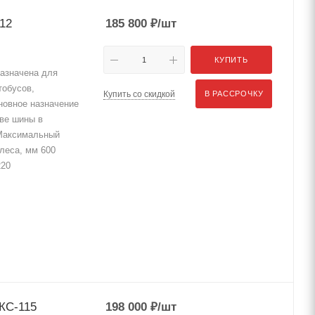
12
185 800
₽
/шт
КУПИТЬ
азначена для
тобусов,
Купить со скидкой
В РАССРОЧКУ
новное назначение
ве шины в
 Максимальный
леса, мм 600
220
 КС-115
198 000
₽
/шт