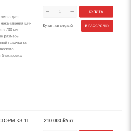
КУПИТЬ
клетка для
 накачивания шин
Купить со скидкой
В РАССРОЧКУ
са 700 мм;
ые размеры
вной накачки со
ческого
 блокировка
 СТОРМ КЗ-11
210 000
₽
/шт