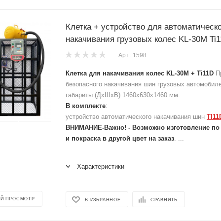
Клетка + устройство для автоматическо
накачивания грузовых колес KL-30M Ti
Арт.: 1598
Клетка для накачивания колес KL-30M + Ti11D
Пр
безопасного накачивания шин грузовых автомобил
габариты (ДхШхВ) 1460х630х1460 мм.
В комплекте
:
устройство автоматического накачивания шин
TI11
ВНИМАНИЕ-Важно! - Возможно изготовление по
и покраска в другой цвет на заказ
. ...
Характеристики
Й ПРОСМОТР
В ИЗБРАННОЕ
СРАВНИТЬ