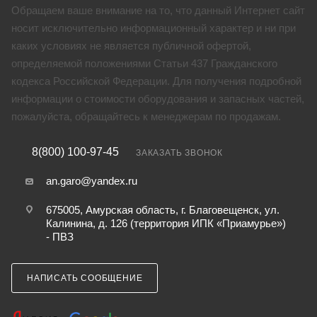
Обращаем ваше внимание на то, что данный Интернет сайт
носит исключительно информационный характер и ни при
каких условиях не является публичной офертой,
определяемой положениями Статьи 437 Гражданского
кодекса Российской Федерации. Для получения подробной
информации о стоимости оборудования и запасных частей,
пожалуйста, обращайтесь к менеджерам по продажам.
8(800) 100-97-45
ЗАКАЗАТЬ ЗВОНОК
an.garo@yandex.ru
675005, Амурская область, г. Благовещенск, ул.
Калинина, д. 126 (территория ИПК «Приамурье»)
- ПВЗ
НАПИСАТЬ СООБЩЕНИЕ