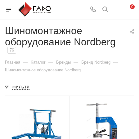
0
Шиномонтажное
оборудование Nordberg
76
—
—
—
—
Главная
Каталог
Бренды
Бренд Nordberg
Шиномонтажное оборудование Nordberg
ФИЛЬТР