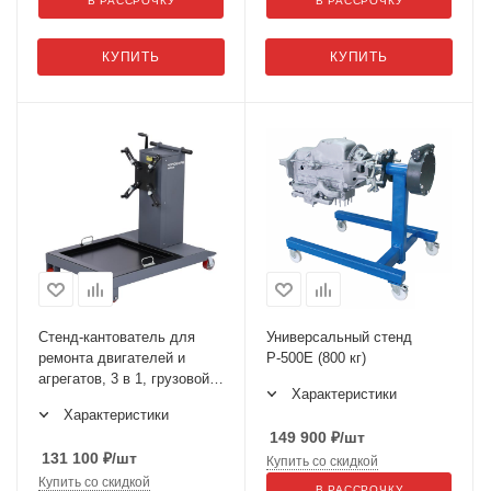
В РАССРОЧКУ
В РАССРОЧКУ
КУПИТЬ
КУПИТЬ
Стенд-кантователь для
Универсальный стенд
ремонта двигателей и
Р-500Е (800 кг)
агрегатов, 3 в 1, грузовой с
Характеристики
универсальным
Характеристики
кронштейном N30120R
149 900
₽
/шт
131 100
₽
/шт
Купить со скидкой
Купить со скидкой
В РАССРОЧКУ