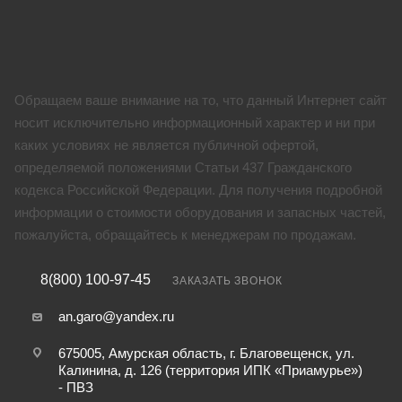
Обращаем ваше внимание на то, что данный Интернет сайт
носит исключительно информационный характер и ни при
каких условиях не является публичной офертой,
определяемой положениями Статьи 437 Гражданского
кодекса Российской Федерации. Для получения подробной
информации о стоимости оборудования и запасных частей,
пожалуйста, обращайтесь к менеджерам по продажам.
8(800) 100-97-45
ЗАКАЗАТЬ ЗВОНОК
an.garo@yandex.ru
675005, Амурская область, г. Благовещенск, ул.
Калинина, д. 126 (территория ИПК «Приамурье»)
- ПВЗ